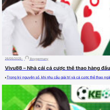
26/05/2025
Boygermany
Vivu88 – Nhà cái cá cược thể thao hàng đầu 
Trong kỷ nguyên số, khi nhu cầu giải trí và cá cược thể thao ngày