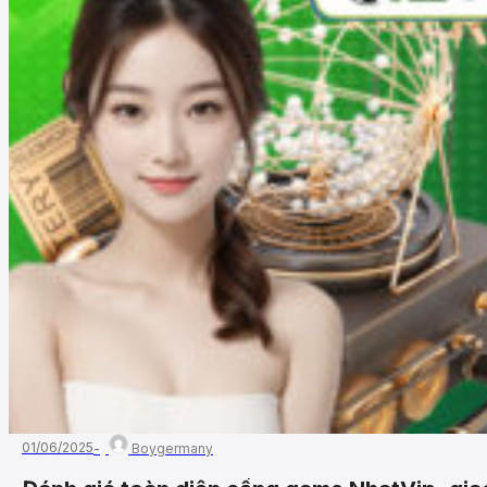
01/06/2025
Boygermany