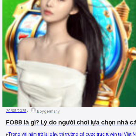
20/05/2025
Boygermany
FO88 là gì? Lý do người chơi lựa chọn nhà c
Trong vài năm trở lại đây, thị trường cá cược trực tuyến tại Việ