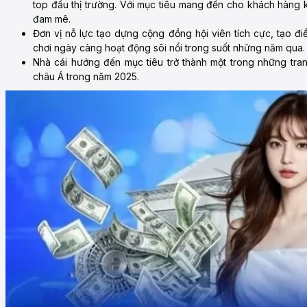
top đầu thị trường. Với mục tiêu mang đến cho khách hàng kh
đam mê.
Đơn vị nỗ lực tạo dựng cộng đồng hội viên tích cực, tạo điề
chơi ngày càng hoạt động sôi nổi trong suốt những năm qua.
Nhà cái hướng đến mục tiêu trở thành một trong những trang
châu Á trong năm 2025.