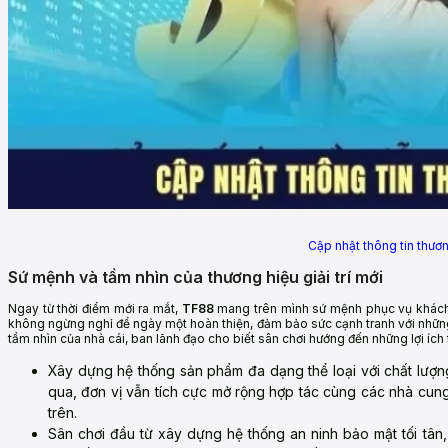
Cập nhật thông tin thươ
Sứ mệnh và tầm nhìn của thương hiệu giải trí mới
Ngay từ thời điểm mới ra mắt,
TF88
mang trên mình sứ mệnh phục vụ khách h
không ngừng nghỉ để ngày một hoàn thiện, đảm bảo sức cạnh tranh với những t
tầm nhìn của nhà cái, ban lãnh đạo cho biết sân chơi hướng đến những lợi ích 
Xây dựng hệ thống sản phẩm đa dạng thể loại với chất lượn
qua, đơn vị vẫn tích cực mở rộng hợp tác cùng các nhà cung 
trên.
Sân chơi đầu từ xây dựng hệ thống an ninh bảo mật tối tân