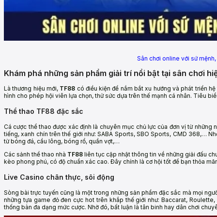
Sân chơi online với sứ mệnh,
Khám phá những sản phẩm giải trí nổi bật tại sân chơi hi
Là thương hiệu mới,
TF88
có điều kiện để nắm bắt xu hướng và phát triển hệ 
hình cho phép hội viên lựa chọn, thử sức dựa trên thế mạnh cá nhân. Tiêu b
Thể thao TF88 đặc sắc
Cá cược thể thao được xác định là chuyên mục chủ lực của đơn vị từ những 
tiếng, xanh chín trên thế giới như: SABA Sports, SBO Sports, CMD 368,… Nh
từ bóng đá, cầu lông, bóng rổ, quần vợt,…
Các sảnh thể thao nhà
TF88
liên tục cập nhật thông tin về những giải đấu ch
kèo phong phú, có độ chuẩn xác cao. Đây chính là cơ hội tốt để bạn thỏa m
Live Casino chân thực, sôi động
Sòng bài trực tuyến cũng là một trong những sản phẩm đặc sắc mà mọi người
những tựa game đỏ đen cực hot trên khắp thế giới như: Baccarat, Roulette,
thống bàn đa dạng mức cược. Nhờ đó, bất luận là tân binh hay dân chơi chuy