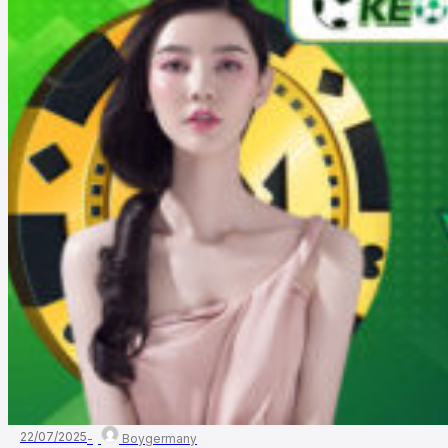
22/07/2025
Boygermany