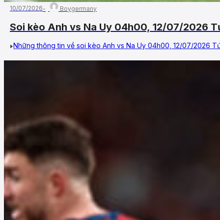
10/07/2026
Boygermany
Soi kèo Anh vs Na Uy 04h00, 12/07/2026 T
Những thông tin về soi kèo Anh vs Na Uy 04h00, 12/07/2026 Tứ 