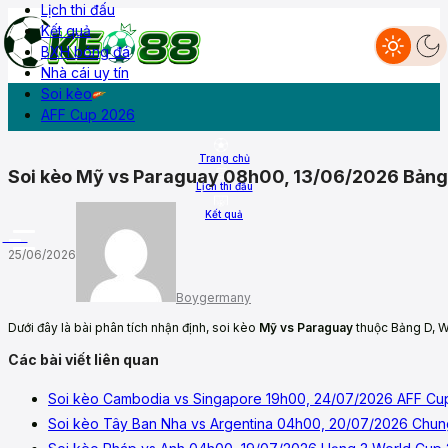
Lịch thi đấu
Kết quả
BXH bóng đá
Nhà cái uy tín
Livescore
Lịch thi đấu
Kết quả
BXH
Diễn đàn
Soi kèo
AFF Cup 2026
Trang chủ
Soi kèo Mỹ vs Paraguay 08h00, 13/06/2026 Bản
Lịch thi đấu
Kết quả
More
25/06/2026
Boygermany
Dưới đây là bài phân tích nhận định, soi kèo
Mỹ vs Paraguay
thuộc Bảng D, W
Các bài viết liên quan
Soi kèo Cambodia vs Singapore 19h00, 24/07/2026 AFF Cu
Soi kèo Tây Ban Nha vs Argentina 04h00, 20/07/2026 Chun