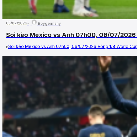
05/07/2026
Boygermany
Soi kèo Mexico vs Anh 07h00, 06/07/2026
Soi kèo Mexico vs Anh 07h00, 06/07/2026 Vòng 1/8 World Cup 20