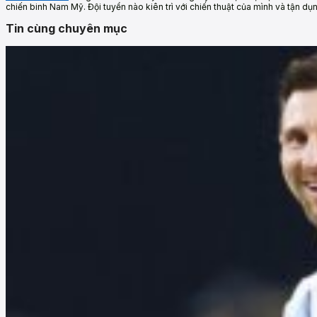
chiến binh Nam Mỹ. Đội tuyển nào kiên trì với chiến thuật của mình và tận dụn
Tin cùng chuyên mục