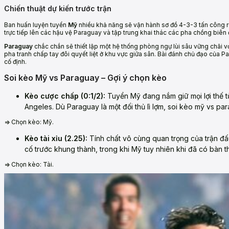
Chiến thuật dự kiến trước trận
Ban huấn luyện tuyển
Mỹ
nhiều khả năng sẽ vận hành sơ đồ 4-3-3 tấn công rực
trực tiếp lên các hậu vệ Paraguay và tập trung khai thác các pha chồng biê
Paraguay
chắc chắn sẽ thiết lập một hệ thống phòng ngự lùi sâu vững chãi 
pha tranh chấp tay đôi quyết liệt ở khu vực giữa sân. Bài đánh chủ đạo của P
cố định.
Soi kèo Mỹ vs Paraguay – Gợi ý chọn kèo
Kèo cược chấp (0:1/2):
Tuyển Mỹ đang nắm giữ mọi lợi thế từ
Angeles. Dù Paraguay là một đối thủ lì lợm, soi kèo mỹ vs pa
=> Chọn kèo: Mỹ.
Kèo tài xỉu (2.25):
Tính chất vô cùng quan trọng của trận đấ
cố trước khung thành, trong khi Mỹ tuy nhiên khi đã có bàn thì
=> Chọn kèo: Tài.