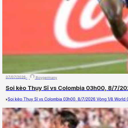
07/07/2026
Boygermany
Soi kèo Thụy Sĩ vs Colombia 03h00, 8/7/2
Soi kèo Thụy Sĩ vs Colombia 03h00, 8/7/2026 Vòng 1/8 World Cu