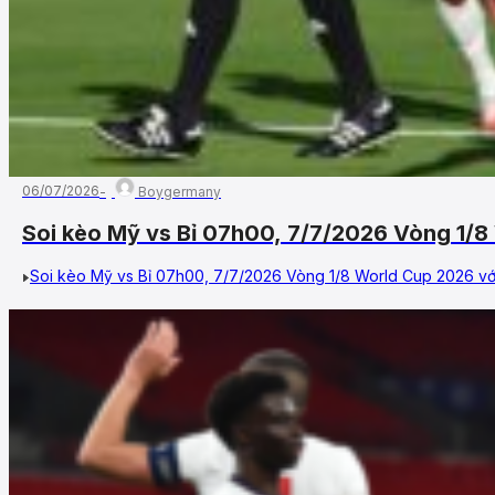
06/07/2026
Boygermany
Soi kèo Mỹ vs Bỉ 07h00, 7/7/2026 Vòng 1/
Soi kèo Mỹ vs Bỉ 07h00, 7/7/2026 Vòng 1/8 World Cup 2026 với