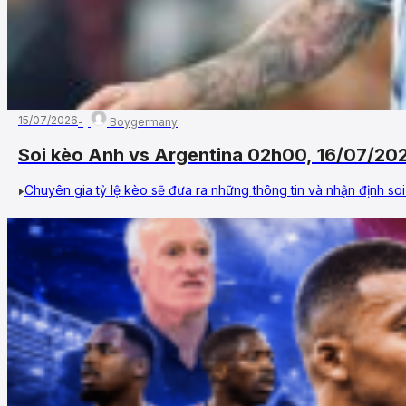
15/07/2026
Boygermany
Soi kèo Anh vs Argentina 02h00, 16/07/20
Chuyên gia tỷ lệ kèo sẽ đưa ra những thông tin và nhận định soi