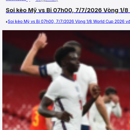
Soi kèo Mỹ vs Bỉ 07h00, 7/7/2026 Vòng 1/
Soi kèo Mỹ vs Bỉ 07h00, 7/7/2026 Vòng 1/8 World Cup 2026 với