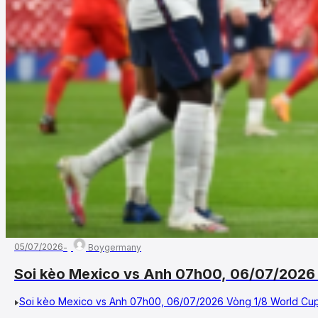
05/07/2026
Boygermany
Soi kèo Mexico vs Anh 07h00, 06/07/2026
Soi kèo Mexico vs Anh 07h00, 06/07/2026 Vòng 1/8 World Cup 20