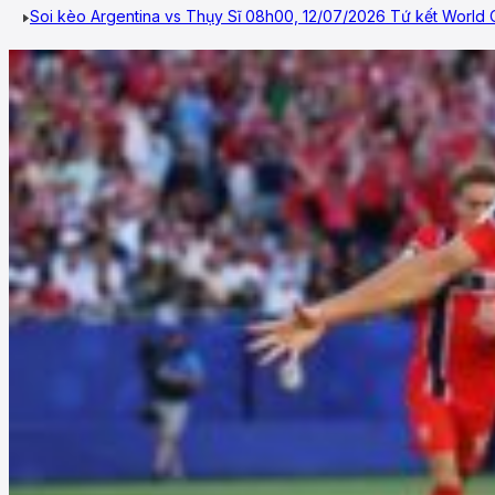
Soi kèo Argentina vs Thụy Sĩ 08h00, 12/07/2026 Tứ kết World