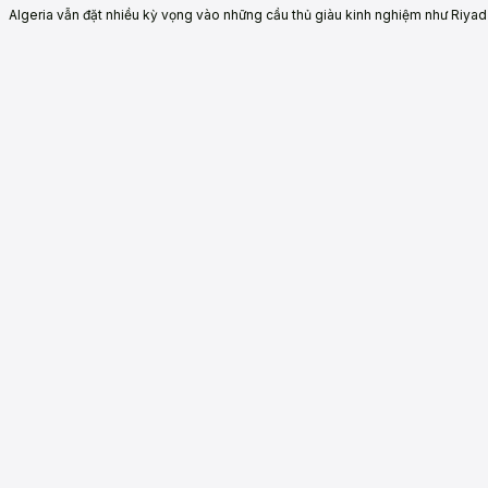
Algeria vẫn đặt nhiều kỳ vọng vào những cầu thủ giàu kinh nghiệm như Riyad 