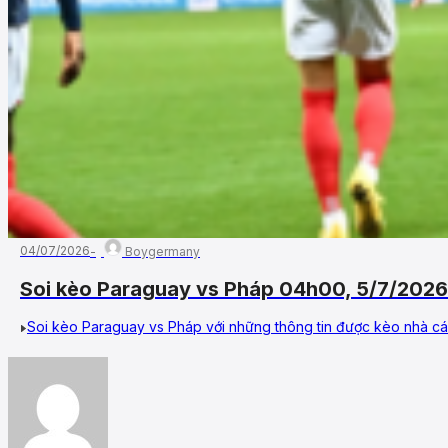
04/07/2026
Boygermany
Soi kèo Paraguay vs Pháp 04h00, 5/7/2026
Soi kèo Paraguay vs Pháp với những thông tin được kèo nhà cái