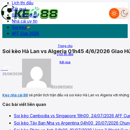
Lịch thi đấu
Kết quả
BXH bóng đá
Nhà cái uy tín
Livescore
Lịch thi đấu
Kết quả
BXH
Diễn đàn
Soi kèo
AFF Cup 2026
Trang chủ
Soi kèo Hà Lan vs Algeria 01h45 4/6/2026 Giao 
Lịch thi đấu
Kết quả
More
25/06/2026
Boygermany
Kèo nhà cái 88
sẽ phân tích trận đấu và soi kèo Hà Lan vs Algeria với những 
Các bài viết liên quan
Soi kèo Cambodia vs Singapore 19h00, 24/07/2026 AFF Cu
Soi kèo Tây Ban Nha vs Argentina 04h00, 20/07/2026 Chun