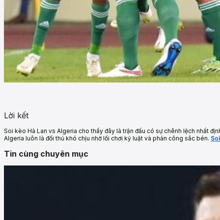
Lời kết
Soi kèo Hà Lan vs Algeria cho thấy đây là trận đấu có sự chênh lệch nhất địn
Algeria luôn là đối thủ khó chịu nhờ lối chơi kỷ luật và phản công sắc bén.
Soi
Tin cùng chuyên mục