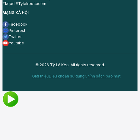
#kqbd #Tylekeococom
MẠNG XÃ HỘI
Facebook
Pinterest
Twitter
Youtube
© 2026 Tỷ Lệ Kèo. All rights reserved.
Giới thiệu
Điều khoản sử dụng
Chính sách bảo mật