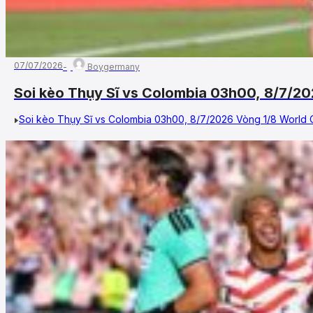
07/07/2026
Boygermany
Soi kèo Thụy Sĩ vs Colombia 03h00, 8/7/2
Soi kèo Thụy Sĩ vs Colombia 03h00, 8/7/2026 Vòng 1/8 World Cu