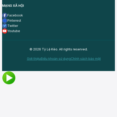
MẠNG XÃ HỘI
Facebook
Pinterest
Twitter
Youtube
© 2026 Tỷ Lệ Kèo. All rights reserved.
Giới thiệu
Điều khoản sử dụng
Chính sách bảo mật