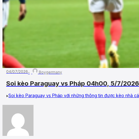
04/07/2026
Boygermany
Soi kèo Paraguay vs Pháp 04h00, 5/7/2026
Soi kèo Paraguay vs Pháp với những thông tin được kèo nhà cái