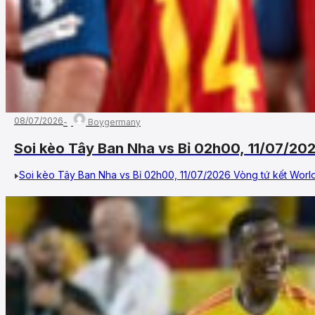
08/07/2026
Boygermany
Soi kèo Tây Ban Nha vs Bỉ 02h00, 11/07/20
Soi kèo Tây Ban Nha vs Bỉ 02h00, 11/07/2026 Vòng tứ kết World