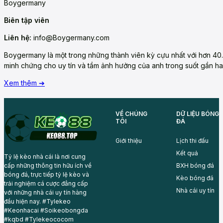
Boygermany
Biên tập viên
Liên hệ:
info@Boygermany.com
Boygermany là một trong những thành viên kỳ cựu nhất với hơn 40.
minh chứng cho uy tín và tầm ảnh hưởng của anh trong suốt gần ha
Xem thêm ➔
VỀ CHÚNG
DỮ LIỆU BÓNG
TÔI
ĐÁ
Giới thiệu
Lịch thi đấu
Kết quả
Tỷ lệ kèo nhà cái là nơi cung
BXH bóng đá
cấp những thông tin hữu ích về
bóng đá, trực tiếp tỷ lệ kèo và
Kèo bóng đá
trải nghiệm cá cược đẳng cấp
Nhà cái uy tín
với những nhà cái uy tín hàng
đầu hiện nay. #Tylekeo
#Keonhacai #Soikeobongda
#kqbd #Tylekeococom