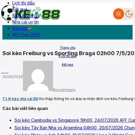
Lịch thi đấu
Kết quả
BXH bóng đá
Nhà cái uy tín
Livescore
Lịch thi đấu
Kết quả
BXH
Diễn đàn
Soi kèo
AFF Cup 2026
Trang chủ
Soi kèo Freiburg vs Sporting Braga 02h00 7/5/202
Lịch thi đấu
Kết quả
More
25/06/2026
Boygermany
Tỷ lệ kèo nhà cái 88
thu thập thông tin và đưa ra nhận định soi kèo Freiburg
Các bài viết liên quan
Soi kèo Cambodia vs Singapore 19h00, 24/07/2026 AFF Cu
Soi kèo Tây Ban Nha vs Argentina 04h00, 20/07/2026 Chun