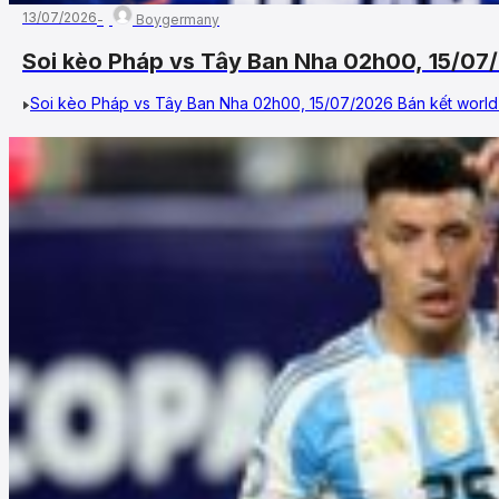
13/07/2026
Boygermany
Soi kèo Pháp vs Tây Ban Nha 02h00, 15/07
Soi kèo Pháp vs Tây Ban Nha 02h00, 15/07/2026 Bán kết world 