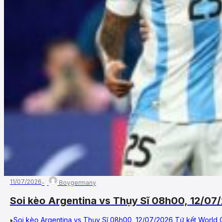
11/07/2026
Boygermany
Soi kèo Argentina vs Thụy Sĩ 08h00, 12/0
Soi kèo Argentina vs Thụy Sĩ 08h00, 12/07/2026 Tứ kết World