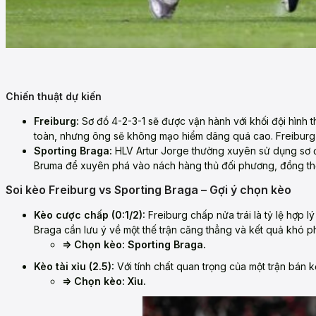
Chiến thuật dự kiến
Freiburg:
Sơ đồ 4-2-3-1 sẽ được vận hành với khối đội hình t
toàn, nhưng ông sẽ không mạo hiểm dâng quá cao. Freiburg 
Sporting Braga:
HLV Artur Jorge thường xuyên sử dụng sơ đồ
Bruma để xuyên phá vào nách hàng thủ đối phương, đồng thời
Soi kèo Freiburg vs Sporting Braga – Gợi ý chọn kèo
Kèo cược chấp (0:1/2):
Freiburg chấp nửa trái là tỷ lệ hợp l
Braga cần lưu ý về một thế trận căng thẳng và kết quả khó p
=> Chọn kèo: Sporting Braga.
Kèo tài xỉu (2.5):
Với tính chất quan trọng của một trận bán k
=> Chọn kèo: Xỉu.