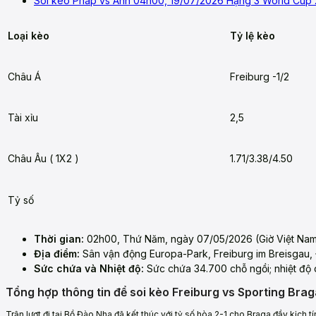
Soi kèo Pháp vs Anh 04h00, 19/07/2026 Hạng 3 World Cup
Loại kèo
Tỷ lệ kèo
Châu Á
Freiburg -1/2
Tài xỉu
2,5
Châu Âu ( 1X2 )
1.71/3.38/4.50
Tỷ số
Thời gian:
02h00, Thứ Năm, ngày 07/05/2026 (Giờ Việt Nam
Địa điểm:
Sân vận động Europa-Park, Freiburg im Breisgau,
Sức chứa và Nhiệt độ:
Sức chứa 34.700 chỗ ngồi; nhiệt độ 
Tổng hợp thông tin để soi kèo Freiburg vs Sporting Brag
Trận lượt đi tại Bồ Đào Nha đã kết thúc với tỷ số hòa 2-1 cho Braga đầy kịch t