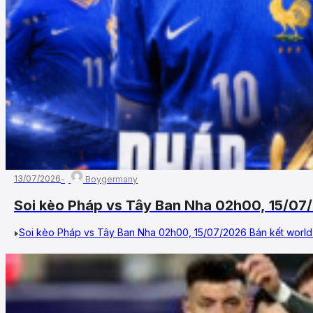
13/07/2026
Boygermany
Soi kèo Pháp vs Tây Ban Nha 02h00, 15/07
Soi kèo Pháp vs Tây Ban Nha 02h00, 15/07/2026 Bán kết world 