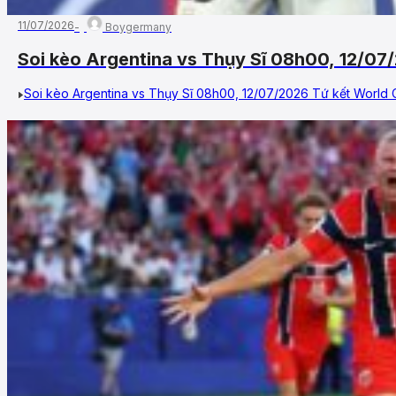
11/07/2026
Boygermany
Soi kèo Argentina vs Thụy Sĩ 08h00, 12/0
Soi kèo Argentina vs Thụy Sĩ 08h00, 12/07/2026 Tứ kết World