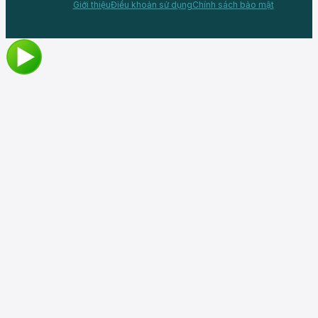
Giới thiệu
Điều khoản sử dụng
Chính sách bảo mật