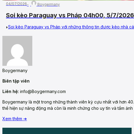
04/07/2026
Boygermany
Soi kèo Paraguay vs Pháp 04h00, 5/7/2026
Soi kèo Paraguay vs Pháp với những thông tin được kèo nhà cái
Boygermany
Biên tập viên
Liên hệ:
info@Boygermany.com
Boygermany là một trong những thành viên kỳ cựu nhất với hơn 40.0
thể hiện sự năng động mà còn là minh chứng cho uy tín và tầm ảnh
Xem thêm ➔