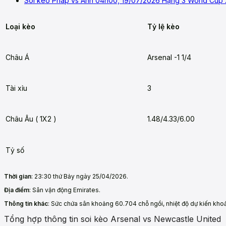
Soi kèo Pháp vs Anh 04h00, 19/07/2026 Hạng 3 World Cup
Loại kèo
Tỷ lệ kèo
Châu Á
Arsenal -1 1/4
Tài xỉu
3
Châu Âu ( 1X2 )
1.48/4.33/6.00
Tỷ số
Thời gian
: 23:30 thứ Bảy ngày 25/04/2026.
Địa điểm
: Sân vận động Emirates.
Thông tin khác
: Sức chứa sân khoảng 60.704 chỗ ngồi, nhiệt độ dự kiến kho
Tổng hợp thông tin soi kèo Arsenal vs Newcastle United