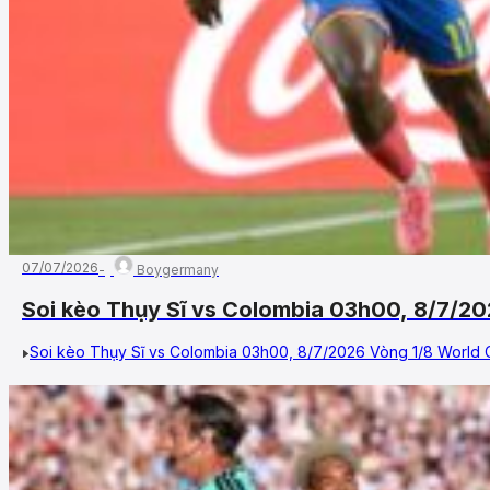
07/07/2026
Boygermany
Soi kèo Thụy Sĩ vs Colombia 03h00, 8/7/2
Soi kèo Thụy Sĩ vs Colombia 03h00, 8/7/2026 Vòng 1/8 World Cu