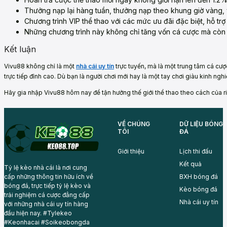
Thưởng nạp lại hàng tuần, thưởng nạp theo khung giờ vàng,
Chương trình VIP thể thao với các mức ưu đãi đặc biệt, hỗ tr
Những chương trình này không chỉ tăng vốn cá cược mà còn giú
Kết luận
Vivu88 không chỉ là một
nhà cái uy tín
trực tuyến, mà là một trung tâm cá cược
trực tiếp đỉnh cao. Dù bạn là người chơi mới hay là một tay chơi giàu kinh n
Hãy gia nhập Vivu88 hôm nay để tận hưởng thế giới thể thao theo cách của riên
VỀ CHÚNG
DỮ LIỆU BÓNG
TÔI
ĐÁ
Giới thiệu
Lịch thi đấu
Kết quả
Tỷ lệ kèo nhà cái là nơi cung
BXH bóng đá
cấp những thông tin hữu ích về
bóng đá, trực tiếp tỷ lệ kèo và
Kèo bóng đá
trải nghiệm cá cược đẳng cấp
Nhà cái uy tín
với những nhà cái uy tín hàng
đầu hiện nay. #Tylekeo
#Keonhacai #Soikeobongda