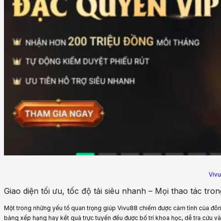
Vivu
Giao diện tối ưu, tốc độ tải siêu nhanh – Mọi thao tác tro
Một trong những yếu tố quan trọng giúp Vivu88 chiếm được cảm tình của đông đả
bảng xếp hạng hay kết quả trực tuyến đều được bố trí khoa học, dễ tra cứu và