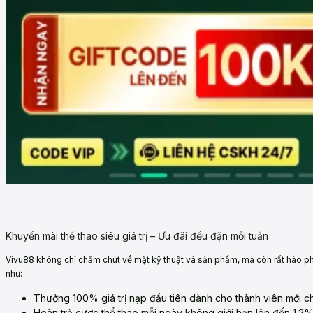
Khuyến mãi thể thao siêu giá trị – Ưu đãi đều đặn mỗi tuần
Vivu88 không chỉ chăm chút về mặt kỹ thuật và sản phẩm, mà còn rất hào phón
như:
Thưởng 100% giá trị nạp đầu tiên dành cho thành viên mới ch
Hoàn trả cược thể thao mỗi ngày không giới hạn lên đến 1.2% 