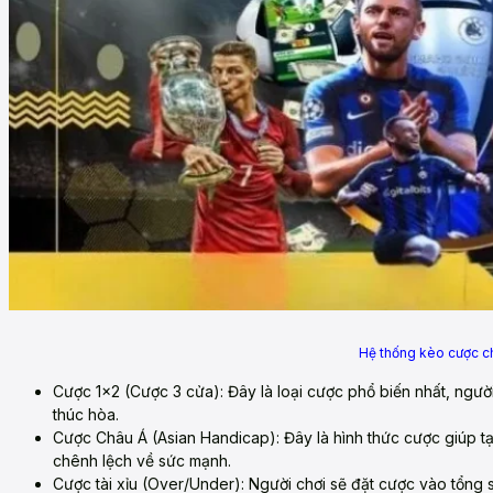
Hệ thống kèo cược ch
Cược 1×2 (Cược 3 cửa): Đây là loại cược phổ biến nhất, ngườ
thúc hòa.
Cược Châu Á (Asian Handicap): Đây là hình thức cược giúp tạ
chênh lệch về sức mạnh.
Cược tài xỉu (Over/Under): Người chơi sẽ đặt cược vào tổng 