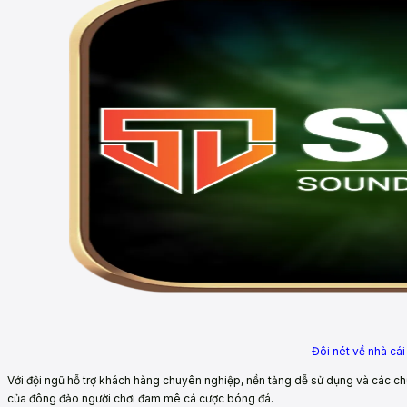
Đôi nét về nhà cá
Với đội ngũ hỗ trợ khách hàng chuyên nghiệp, nền tảng dễ sử dụng và các ch
của đông đảo người chơi đam mê cá cược bóng đá.