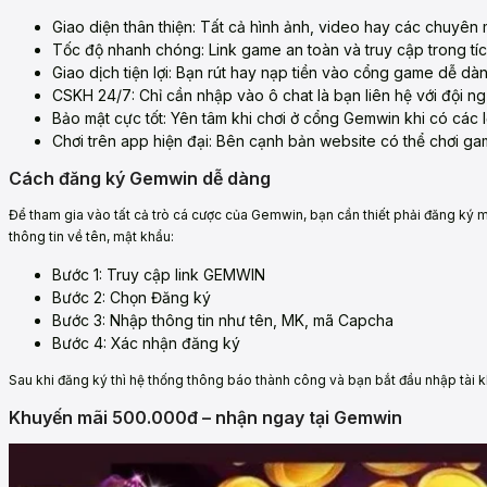
Giao diện thân thiện: Tất cả hình ảnh, video hay các chuyên 
Tốc độ nhanh chóng: Link game an toàn và truy cập trong tích 
Giao dịch tiện lợi: Bạn rút hay nạp tiền vào cổng game dễ dà
CSKH 24/7: Chỉ cần nhập vào ô chat là bạn liên hệ với đội n
Bảo mật cực tốt: Yên tâm khi chơi ở cổng Gemwin
khi có các l
Chơi trên app hiện đại: Bên cạnh bản website có thể chơi 
Cách đăng ký
Gemwin
dễ dàng
Để tham gia vào tất cả trò cá cược của Gemwin
, bạn cần thiết phải đăng ký 
thông tin về tên, mật khẩu:
Bước 1: Truy cập link GEMWIN
Bước 2: Chọn Đăng ký
Bước 3: Nhập thông tin như tên, MK, mã Capcha
Bước 4: Xác nhận đăng ký
Sau khi đăng ký thì hệ thống thông báo thành công và bạn bắt đầu nhập tài
Khuyến mãi 500.000đ – nhận ngay tại
Gemwin