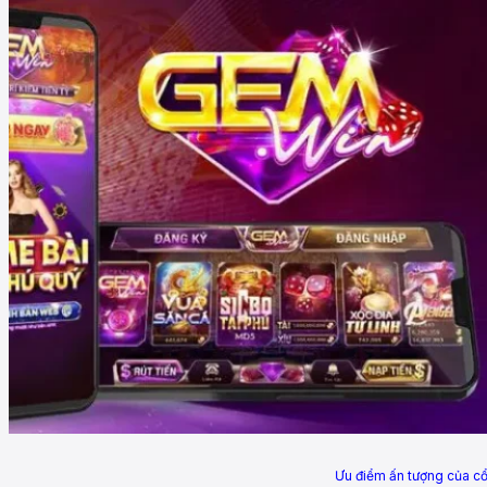
Ưu điểm ấn tượng của c