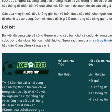
500.000đ. Ngoài ra, cổng tặng tiền thưởng hoàn trả 2% trong rất nhiều trò 
của tháng để nhận tiền và quà siêu hot. Bên cạnh đó, nạp tiền lần đầu với giá 
Các quà khuyến mãi đều không giới hạn và luôn được cập nhật cho người dù
để nhanh tay áp dụng. Gemwin được đánh giá là một trong các cổng game có
Lời kết
Bài viết đã cung cấp về cổng Gemwin
cho các bạn chơi cá cược. Hy vọng các 
cược bóng đá, slots, bắn cá… chất lượng. Ngoài ra, tham gia
nhà cái uy tín
sẽ 
hấp dẫn. Cùng đăng ký ngay nhé.
VỀ CHÚNG
DỮ LIỆU BÓNG
TÔI
ĐÁ
Giới thiệu
Lịch thi đấu
Kết quả
Tỷ lệ kèo nhà cái là nơi cung
BXH bóng đá
cấp những thông tin hữu ích về
bóng đá, trực tiếp tỷ lệ kèo và
Kèo bóng đá
trải nghiệm cá cược đẳng cấp
Nhà cái uy tín
với những nhà cái uy tín hàng
đầu hiện nay. #Tylekeo
#Keonhacai #Soikeobongda