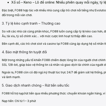
Xổ số – Keno – Lô đề online: Nhiều phiên quay mỗi ngày, tỷ l
Đặc biệt, FO88 hợp tác với nhiều nhà cung cấp trò chơi nổi tiếng như Evolut
đối trong mỗi ván chơi.
3. Tỷ lệ kèo cạnh tranh – Thưởng cao
So với các nhà cái cùng phân khúc, FO88 luôn cung cấp tỷ lệ kèo cao hơn, đặ
Âu, tài xỉu, tỷ số chính xác… với mức cược linh hoạt từ thấp đến cao.
Bên cạnh đó, các trò chơi slot và casino tại FO88 cũng áp dụng hệ số nhân th
4. Bảo mật thông tin tuyệt đối
Một trong những yếu tố khiến FO88 chiếm được lòng tin của người chơi chí
SSL 128-bit, giúp bảo vệ thông tin cá nhân và giao dịch tài chính của người 
Ngoài ra, FO88 còn có đội ngũ kỹ thuật túc trực 24/7 để giám sát hệ thống,
và lành mạnh.
5. Giao dịch nhanh chóng – Rút tiền siêu tốc
FO88 hỗ trợ nạp/rút tiền qua nhiều phương thức: chuyển khoản ngân hàng, ví
Nạp tiền: Chỉ từ 1 – 3 phút