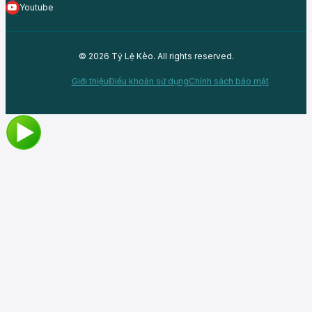
Youtube
© 2026 Tỷ Lệ Kèo. All rights reserved.
Giới thiệu
Điều khoản sử dụng
Chính sách bảo mật