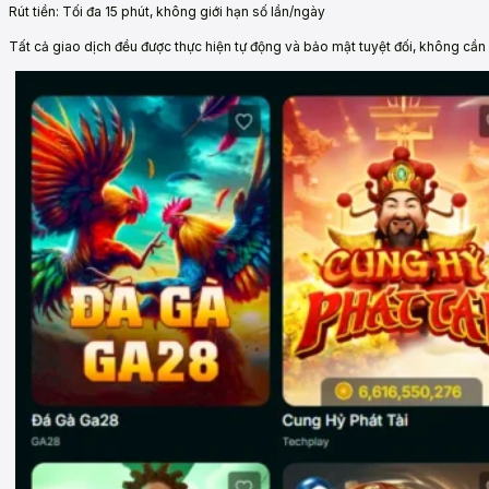
Rút tiền: Tối đa 15 phút, không giới hạn số lần/ngày
Tất cả giao dịch đều được thực hiện tự động và bảo mật tuyệt đối, không cần