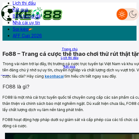
Lịch thi đấu
Kết quả
BXH bóng đá
Nhà cái uy tín
Livescore
Lịch thi đấu
Kết quả
BXH
Diễn đàn
Soi kèo
AFF Cup 2026
Trang chủ
Fo88 – Trang cá cược thể thao chơi thử rút thật t
Lịch thi đấu
Trong vài năm trở lại đây, thị trường cá cược trực tuyến tại Việt Nam và khu 
Kết quả
tên đáng chú ý nhờ sự uy tín, chuyên nghiệp và chất lượng dịch vụ vượt trội
More
cược lâu dài? Hãy cùng
keonhacai
tìm hiểu chi tiết ngay sau đây.
FO88 là gì?
FO88 là một nhà cái trực tuyến quốc tế chuyên cung cấp các sản phẩm cá cượ
thân thiện và chính sách bảo mật nghiêm ngặt. Dù xuất hiện chưa lâu, FO88 đ
lấy chất lượng dịch vụ làm nền tảng phát triển.
FO88 hoạt động hợp pháp dưới sự giám sát và cấp phép của các tổ chức cá 
động cá cược.