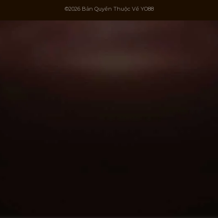
©2026 Bản Quyền Thuộc Về YO88