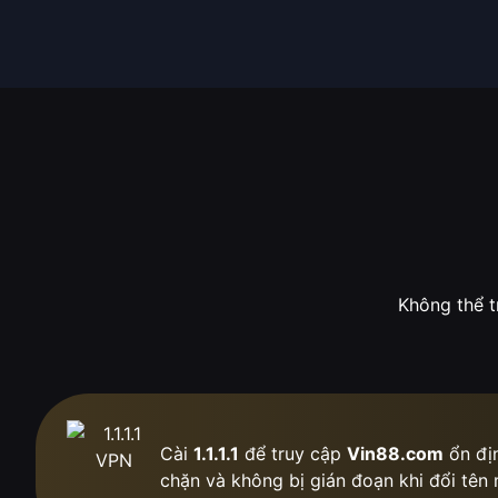
Không thể t
Cài
1.1.1.1
để truy cập
Vin88.com
ổn địn
chặn
và không bị gián đoạn khi đổi tên