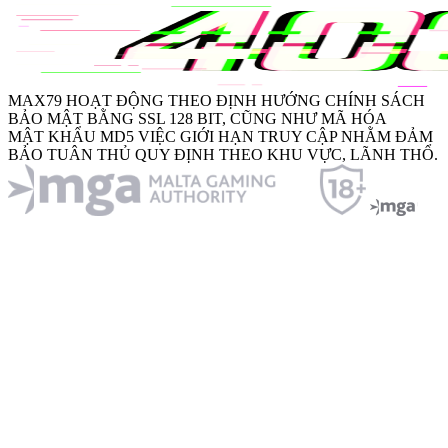
MAX79
HOẠT ĐỘNG THEO ĐỊNH HƯỚNG CHÍNH SÁCH
BẢO MẬT BẰNG
SSL 128 BIT
, CŨNG NHƯ MÃ HÓA
MẬT KHẨU MD5
VIỆC GIỚI HẠN TRUY CẬP NHẰM ĐẢM
BẢO TUÂN THỦ QUY ĐỊNH THEO KHU VỰC, LÃNH THỔ.