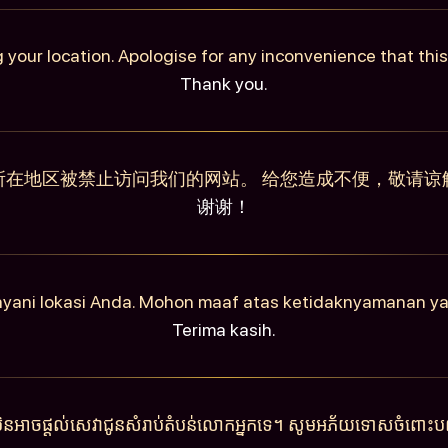
 your location. Apologise for any inconvenience that th
Thank you.
所在地区被禁止访问我们的网站。 给您造成不便，敬请谅
谢谢！
ayani lokasi Anda. Mohon maaf atas ketidaknyamanan y
Terima kasih.
ុំមិនអាចផ្តល់សេវាជូនសំរាប់តំបន់លោកអ្នកទេ។ សូមអភ័យទោសចំពោះបញ