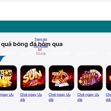
Trang chủ
 quả bóng đá hôm qua
Lịch thi đấu
 NHATVIP
Cược SUNWIN
Cược ZOWIN
Cược RIKVIP
Cư
Kết quả
 ngay
Ưu
Chơi ngay
Ưu
Chơi ngay
Ưu
Chơi ngay
Ưu
Ch
đãi
đãi
đãi
đãi