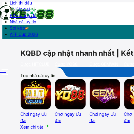
Lịch thi đấu
Kết quả
BXH bóng đá
Nhà cái uy tín
Livescore
Lịch thi đấu
Kết quả
BXH
Diễn đàn
Soi kèo
AFF Cup 2026
KQBD cập nhật nhanh nhất | Kết
Cược HITCLUB
Cược YO88
Cược GEMWIN
Cược
More
Top nhà cái uy tín
Chơi ngay
Ưu
Chơi ngay
Ưu
Chơi ngay
Ưu
Chơi
đãi
đãi
đãi
đãi
Xem chi tiết