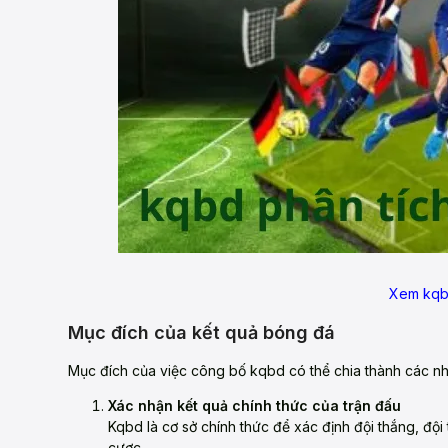
Xem kqbd
Mục đích của kết quả bóng đá
Mục đích của việc công bố kqbd có thể chia thành các n
Xác nhận kết quả chính thức của trận đấu
Kqbd là cơ sở chính thức để xác định đội thắng, đội
cược.