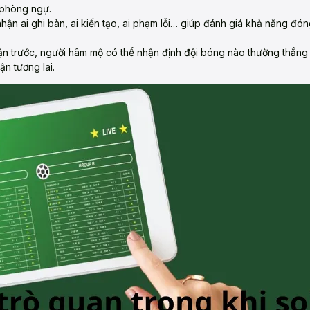
 phòng ngự.
hận ai ghi bàn, ai kiến tạo, ai phạm lỗi… giúp đánh giá khả năng đó
n trước, người hâm mộ có thể nhận định đội bóng nào thường thắng
ận tương lai.