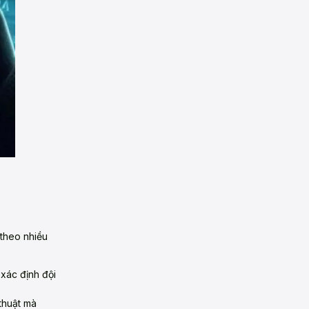
 theo nhiều
 xác định đội
 thuật mà