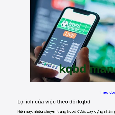
Theo dõi 
Lợi ích của việc theo dõi kqbd
Hiện nay, nhiều chuyên trang kqbd được xây dựng nhằm ph