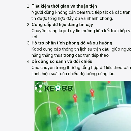
Tiết kiệm thời gian và thuận tiện
Người dùng không cần xem trực tiếp tất cả các trậ
tin được tổng hợp đầy đủ và nhanh chóng.
Cung cấp dữ liệu đáng tin cậy
Chuyên trang kqbd uy tín thường liên kết trực tiếp v
sót.
Hỗ trợ phân tích phong độ và xu hướng
Kqbd cung cấp thông tin lịch sử trận đấu, giúp ngư
năng thắng thua trong các trận tiếp theo.
Dễ dàng so sánh và đối chiếu
Các chuyên trang thường tổng hợp dữ liệu theo bản
sánh hiệu suất của nhiều đội bóng cùng lúc.