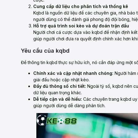
Cung cấp dữ liệu cho phân tích và thống kê
Kqbd là nguồn dữ liệu để các chuyên gia, nhà báo 
người dùng có thể đánh giá phong độ đội bóng, hiệu
Hỗ trợ quá trình soi kèo và dự đoán trận đấu
Người chơi cá cược dựa vào kqbd để nhận định kết q
giúp người chơi đưa ra quyết định chính xác hơn kh
Yêu cầu của kqbd
Để thông tin kqbd thực sự hữu ích, nó cần đáp ứng một s
Chính xác và cập nhật nhanh chóng:
Người hâm m
giải đấu hoặc cập nhật kèo.
Đầy đủ thông số chi tiết:
Ngoài tỷ số, kqbd nên cun
dữ liệu quan trọng khác.
Dễ tiếp cận và dễ hiểu:
Các chuyên trang kqbd uy t
giúp người dùng dễ dàng phân tích.