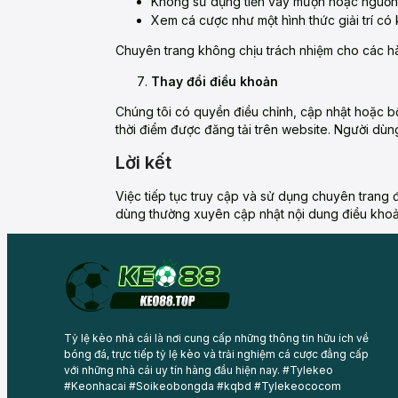
Không sử dụng tiền vay mượn hoặc nguồn t
Xem cá cược như một hình thức giải trí có 
Chuyên trang không chịu trách nhiệm cho các hà
Thay đổi điều khoản
Chúng tôi có quyền điều chỉnh, cập nhật hoặc b
thời điểm được đăng tải trên website. Người dùn
Lời kết
Việc tiếp tục truy cập và sử dụng chuyên trang 
dùng thường xuyên cập nhật nội dung điều khoả
Tỷ lệ kèo nhà cái là nơi cung cấp những thông tin hữu ích về
bóng đá, trực tiếp tỷ lệ kèo và trải nghiệm cá cược đẳng cấp
với những nhà cái uy tín hàng đầu hiện nay. #Tylekeo
#Keonhacai #Soikeobongda #kqbd #Tylekeococom