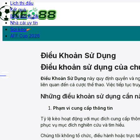
Lịch thi đấu
Kết quả
BXH bóng đá
Nhà cái uy tín
Livescore
Lịch thi đấu
Kết quả
BXH
Diễn đàn
Soi kèo
AFF Cup 2026
Điều Khoản Sử Dụng
Điều khoản sử dụng của chu
More
Điều Khoản Sử Dụng
này quy định quyền và ng
liên quan đến cá cược thể thao. Việc tiếp tục t
Những điều khoản sử dụng cần 
Phạm vi cung cấp thông tin
Tỷ lệ kèo hoạt động với mục đích cung cấp thông 
phục vụ mục đích nghiên cứu và tìm hiểu.
Chúng tôi không tổ chức, điều hành hoặc trực t