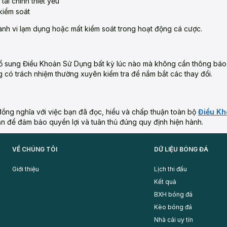
ài chính thiết yếu
kiểm soát
nh vi lạm dụng hoặc mất kiểm soát trong hoạt động cá cược.
ổ sung Điều Khoản Sử Dụng bất kỳ lúc nào mà không cần thông báo t
g có trách nhiệm thường xuyên kiểm tra để nắm bắt các thay đổi.
đồng nghĩa với việc bạn đã đọc, hiểu và chấp thuận toàn bộ
Điều Kh
n để đảm bảo quyền lợi và tuân thủ đúng quy định hiện hành.
VỀ CHÚNG TÔI
DỮ LIỆU BÓNG ĐÁ
Giới thiệu
Lịch thi đấu
Kết quả
BXH bóng đá
Kèo bóng đá
Nhà cái uy tín