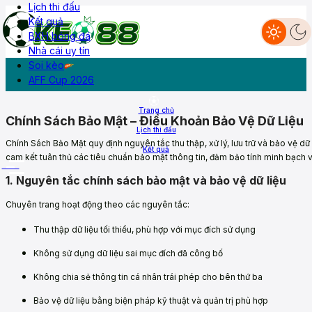
Lịch thi đấu
Kết quả
BXH bóng đá
Nhà cái uy tín
Livescore
Lịch thi đấu
Kết quả
BXH
Diễn đàn
Soi kèo
AFF Cup 2026
Trang chủ
Chính Sách Bảo Mật – Điều Khoản Bảo Vệ Dữ Liệu
Lịch thi đấu
Chính Sách Bảo Mật quy định nguyên tắc thu thập, xử lý, lưu trữ và bảo vệ dữ
Kết quả
cam kết tuân thủ các tiêu chuẩn bảo mật thông tin, đảm bảo tính minh bạch v
More
1. Nguyên tắc chính sách bảo mật và bảo vệ dữ liệu
Chuyên trang hoạt động theo các nguyên tắc:
Thu thập dữ liệu tối thiểu, phù hợp với mục đích sử dụng
Không sử dụng dữ liệu sai mục đích đã công bố
Không chia sẻ thông tin cá nhân trái phép cho bên thứ ba
Bảo vệ dữ liệu bằng biện pháp kỹ thuật và quản trị phù hợp