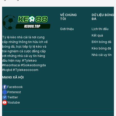
VỀ CHÚNG
DỮ LIỆU BÓNG
TÔI
ĐÁ
Giới thiệu
Lịch thi đấu
Kết quả
Tỷ lệ kèo nhà cái là nơi cung
BXH bóng đá
cấp những thông tin hữu ích về
bóng đá, trực tiếp tỷ lệ kèo và
Kèo bóng đá
trải nghiệm cá cược đẳng cấp
Nhà cái uy tín
với những nhà cái uy tín hàng
đầu hiện nay. #Tylekeo
#Keonhacai #Soikeobongda
#kqbd #Tylekeococom
MẠNG XÃ HỘI
Facebook
Pinterest
Twitter
Youtube