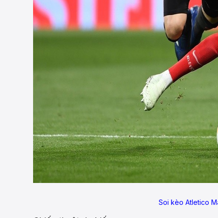
Soi kèo Atletico 