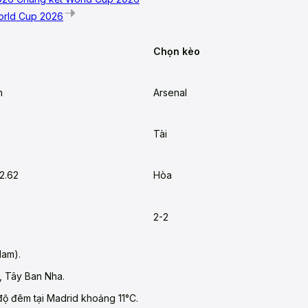
orld Cup 2026
Chọn kèo
h
Arsenal
Tài
2.62
Hòa
2-2
Nam).
, Tây Ban Nha.
độ đêm tại Madrid khoảng 11°C.