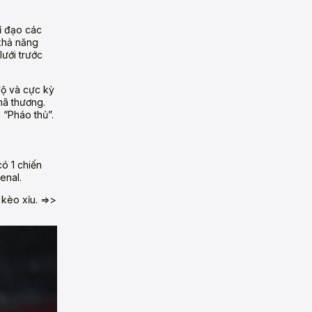
hỉ đạo các
 khả năng
lưới trước
độ và cực kỳ
mã thương.
 “Pháo thủ”.
có 1 chiến
enal.
 kèo xỉu. =>>