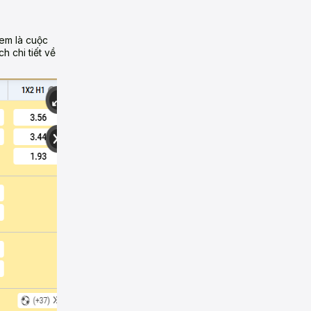
xem là cuộc
h chi tiết về