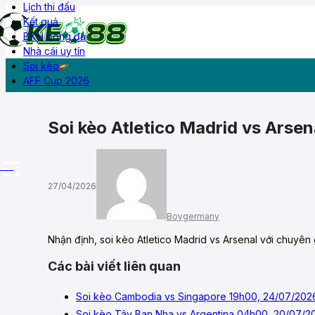
Lịch thi đấu
Kết quả
BXH bóng đá
Nhà cái uy tín
Livescore
Lịch thi đấu
Kết quả
BXH
Diễn đàn
Soi kèo
AFF Cup 2026
Soi kèo Atletico Madrid vs Arse
More
27/04/2026
Boygermany
Nhận định, soi kèo Atletico Madrid vs Arsenal với chuyên g
Các bài viết liên quan
Soi kèo Cambodia vs Singapore 19h00, 24/07/202
Soi kèo Tây Ban Nha vs Argentina 04h00, 20/07/