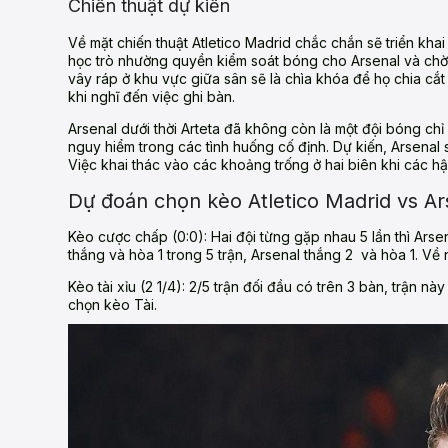
Chiến thuật dự kiến
Về mặt chiến thuật Atletico Madrid chắc chắn sẽ triển kha
học trò nhường quyền kiểm soát bóng cho Arsenal và chờ đợ
vây ráp ở khu vực giữa sân sẽ là chìa khóa để họ chia cắt 
khi nghĩ đến việc ghi bàn.
Arsenal dưới thời Arteta đã không còn là một đội bóng chỉ
nguy hiểm trong các tình huống cố định. Dự kiến, Arsenal
Việc khai thác vào các khoảng trống ở hai biên khi các hậ
Dự đoán chọn kèo Atletico Madrid vs Ar
Kèo cược chấp (0:0): Hai đội từng gặp nhau 5 lần thì Arsen
thắng và hòa 1 trong 5 trận, Arsenal thắng 2 và hòa 1. Về
Kèo tài xỉu (2 1/4): 2/5 trận đối đầu có trên 3 bàn, trận 
chọn kèo Tài.